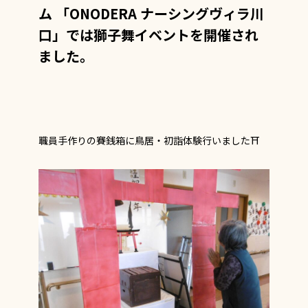
ム
「ONODERA ナーシングヴィラ川
口」では獅子舞イベントを
開催され
ました。
職員手作りの賽銭箱に鳥居・初詣体験行いました⛩️