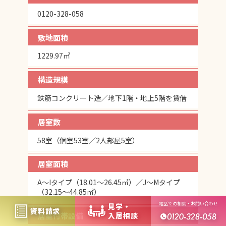
0120-328-058
敷地面積
1229.97㎡
構造規模
鉄筋コンクリート造／地下1階・地上5階を賃借
居室数
58室（個室53室／2人部屋5室）
居室面積
A～Iタイプ（18.01～26.45㎡）／J～Mタイプ
（32.15～44.85㎡）
電話での相談・お問い合わせ
⾒学・
資料請求
居室付帯設備
⼊居相談